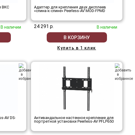
я ВКС
Адаптер для крепления двух дисплеев
«спина-к-спине» Peerless-AV MOD-FPMD
24 291 р.
В наличии
В наличии
В КОРЗИНУ
Купить в 1 клик
s-AV DS-
Антивандальное настенное крепление для
портретной установки Peerless-AV PFLP650