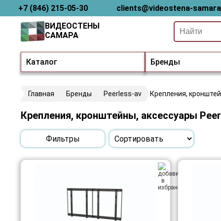
+7 (846) 215-05-30
clients@videostena-samara
ВИДЕОСТЕНЫ
САМАРА
Каталог
Бренды
Главная
Бренды
Peerless-av
Крепления, кронштей
Крепления, кронштейны, аксессуары Peer
Фильтры