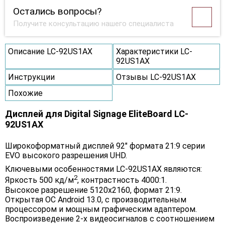
Остались вопросы?
Получите консультацию нашего специалиста
Описание LC-92US1AX
Характеристики LC-
92US1AX
Инструкции
Отзывы LC-92US1AX
Похожие
Дисплей для Digital Signage EliteBoard LC-
92US1AX
Широкоформатный дисплей 92" формата 21:9 серии
EVO высокого разрешения UHD.
Ключевыми особенностями LC-92US1AX являются:
2
Яркость 500 кд/м
, контрастность 4000:1.
Высокое разрешение 5120х2160, формат 21:9.
Открытая ОС Android 13.0, c производительным
процессором и мощным графическим адаптером.
Воспроизведение 2-х видеосигналов с соотношением