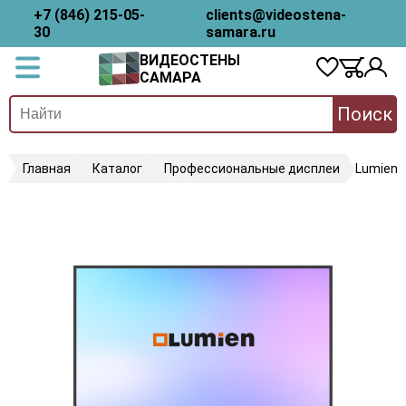
+7 (846) 215-05-
clients@videostena-
30
samara.ru
ВИДЕОСТЕНЫ
САМАРА
Поиск
Главная
Каталог
Профессиональные дисплеи
Lumien 