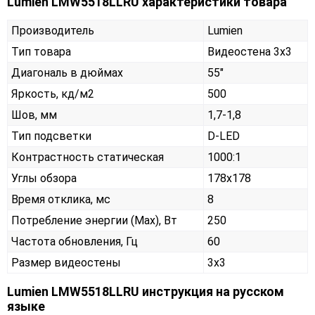
Lumien LMW5518LLRU характеристики товара
Производитель
Lumien
Тип товара
Видеостена 3х3
Диагональ в дюймах
55"
Яркость, кд/м2
500
Шов, мм
1,7-1,8
Тип подсветки
D-LED
Контрастность статическая
1000:1
Углы обзора
178x178
Время отклика, мс
8
Потребление энергии (Max), Вт
250
Частота обновления, Гц
60
Размер видеостены
3x3
Lumien LMW5518LLRU инструкция на русском
языке