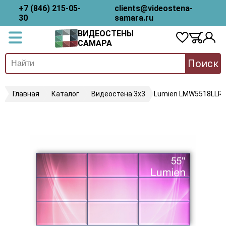
+7 (846) 215-05-
clients@videostena-
30
samara.ru
ВИДЕОСТЕНЫ
САМАРА
Поиск
Главная
Каталог
Видеостена 3х3
Lumien LMW5518LLR